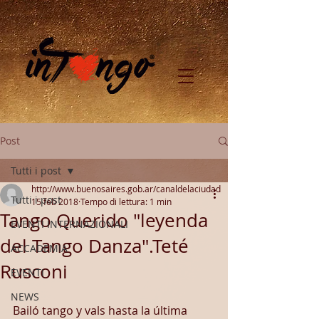
Post
Tutti i post
http://www.buenosaires.gob.ar/canaldelaciudad
Tutti i post
15 feb 2018
Tempo di lettura: 1 min
Tango Querido "leyenda
EVENTI INTERNAZIONALI
del Tango Danza".Teté
ACCADEMIA
Rusconi
EVENTI
NEWS
Bailó tango y vals hasta la última 