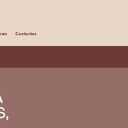
ews
Contactos
A
S,