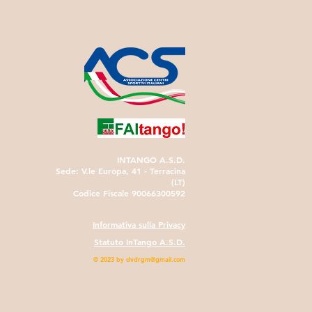
INTANGO A.S.D.
Sede: V.le Europa, 41 - Terracina
(LT)
Codice Fiscale 90066300592
Informativa sulla Privacy
Statuto InTango A.S.D.
© 2023 by
dvdrgm@gmail.com