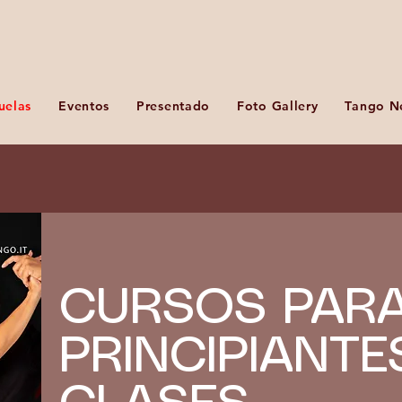
uelas
Eventos
Presentado
Foto Gallery
Tango N
CURSOS PAR
PRINCIPIANTE