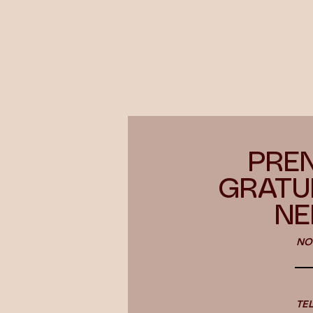
PREN
GRATUI
NE
NO
TE