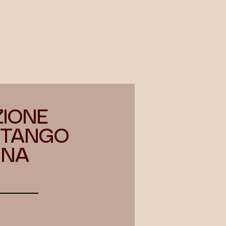
ZIONE
I TANGO
INA