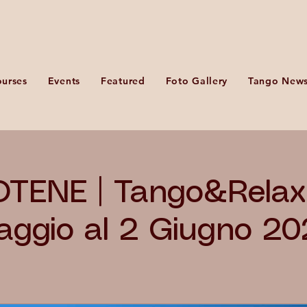
urses
Events
Featured
Foto Gallery
Tango New
TENE | Tango&Relax 
ggio al 2 Giugno 2