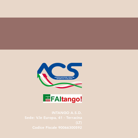
INTANGO A.S.D.
Sede: V.le Europa, 41 - Terracina
(LT)
Codice Fiscale 90066300592