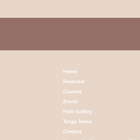
Home
Featured
Courses
Eventi
Foto Gallery
Tango News
Contact