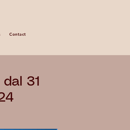
s
Contact
dal 31
024