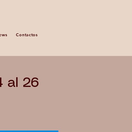
ews
Contactos
4 al 26