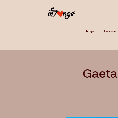
Hogar
Las esc
Gaeta 