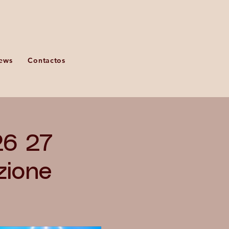
ews
Contactos
26 27
zione