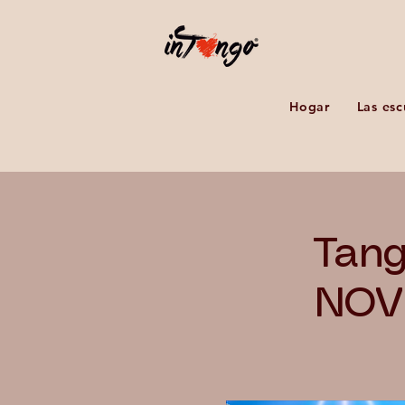
Hogar
Las esc
Tang
NOVE