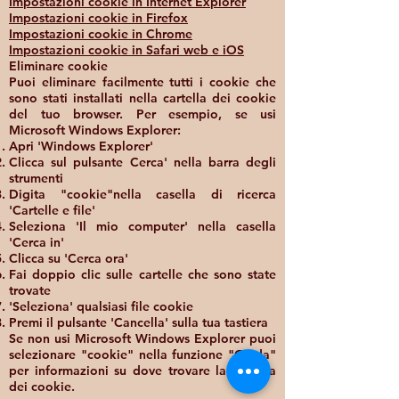
Impostazioni cookie in Internet Explorer
Impostazioni cookie in Firefox
Impostazioni cookie in Chrome
Impostazioni cookie in Safari web e iOS
Eliminare cookie
Puoi eliminare facilmente tutti i cookie che
sono stati installati nella cartella dei cookie
del tuo browser. Per esempio, se usi
Microsoft Windows Explorer:
Apri 'Windows Explorer'
Clicca sul pulsante Cerca' nella barra degli
strumenti
Digita "cookie"nella casella di ricerca
'Cartelle e file'
Seleziona 'Il mio computer' nella casella
'Cerca in'
Clicca su 'Cerca ora'
Fai doppio clic sulle cartelle che sono state
trovate
'Seleziona' qualsiasi file cookie
Premi il pulsante 'Cancella' sulla tua tastiera
Se non usi Microsoft Windows Explorer puoi
selezionare "cookie" nella funzione "Guida"
per informazioni su dove trovare la cartella
dei cookie.