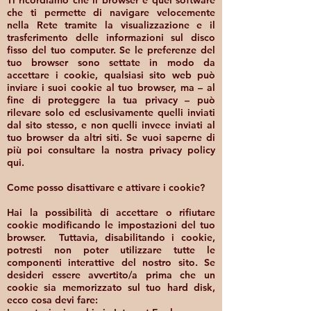
Ti ricordiamo che il browser è quel software
che ti permette di navigare velocemente
nella Rete tramite la visualizzazione e il
trasferimento delle informazioni sul disco
fisso del tuo computer. Se le preferenze del
tuo browser sono settate in modo da
accettare i cookie, qualsiasi sito web può
inviare i suoi cookie al tuo browser, ma – al
fine di proteggere la tua privacy – può
rilevare solo ed esclusivamente quelli inviati
dal sito stesso, e non quelli invece inviati al
tuo browser da altri siti. Se vuoi saperne di
più poi consultare la nostra privacy policy
qui.
Come posso disattivare e attivare i cookie?
Hai la possibilità di accettare o rifiutare
cookie modificando le impostazioni del tuo
browser. Tuttavia, disabilitando i cookie,
potresti non poter utilizzare tutte le
componenti interattive del nostro sito. Se
desideri essere avvertito/a prima che un
cookie sia memorizzato sul tuo hard disk,
ecco cosa devi fare: