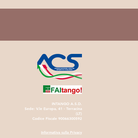
INTANGO A.S.D.
Sede: V.le Europa, 41 - Terracina
(LT)
Codice Fiscale 90066300592
Informativa sulla Privacy