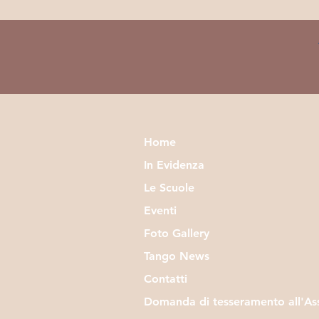
Home
In Evidenza
Le Scuole
Eventi
Foto Gallery
Tango News
Contatti
Domanda di tesseramento all'As