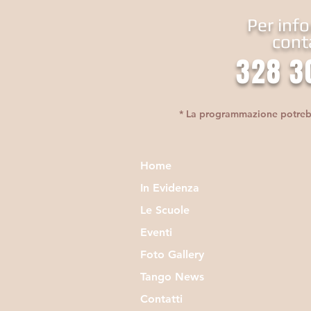
Per inf
cont
328 3
* La programmazione potrebbe
Home
In Evidenza
Le Scuole
Eventi
Foto Gallery
Tango News
Contatti