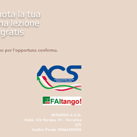
ota la tua
ma lezione
gratis
one per l'opportuna conferma.
INTANGO A.S.D.
Sede: V.le Europa, 41 - Terracina
(LT)
Codice Fiscale 90066300592