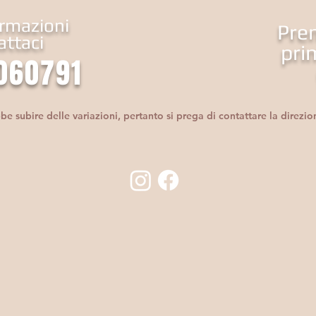
ormazioni
Pren
attaci
pri
060791
 subire delle variazioni, pertanto si prega di contattare la direzi