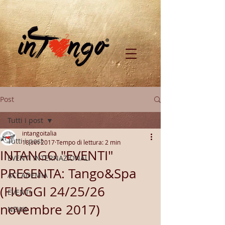
Post
Tutti i post
intangoitalia
Tutti i post
18 set 2017
Tempo di lettura: 2 min
INTANGO "EVENTI"
EVENTI INTERNAZIONALI
PRESENTA: Tango&Spa
ACCADEMIA
(FIUGGI 24/25/26
EVENTI
novembre 2017)
NEWS