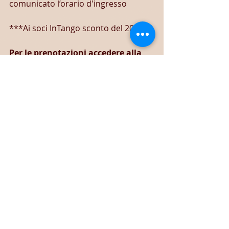
comunicato l’orario d'ingresso
***Ai soci InTango sconto del 20%
Per le prenotazioni accedere alla 
pagina: 
https://www.intango.it/events/tan
go-spa-fiuggi/form
 e compilare la 
scheda con i propri dati
Per informazioni 328.3060791 