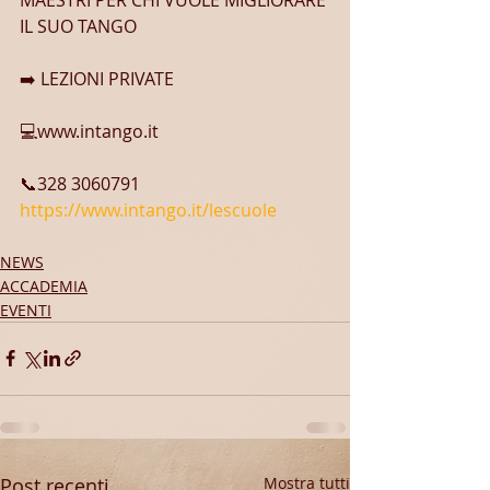
IL SUO TANGO
➡️ LEZIONI PRIVATE
💻www.intango.it
📞328 3060791
https://www.intango.it/lescuole
NEWS
ACCADEMIA
EVENTI
Post recenti
Mostra tutti