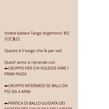
Volete ballare Tango Argentino? 💃🏻
🇦🇷🕺🏻
Questo è il luogo che fa per voi!
Quest’ anno si riprende con
➡️GRUPPO PER CHI VOLESSE FARE I 
PRIMI PASSI!
➡️GRUPPO INTERMEDI SE BALLI DA 
PIÙ DA 4 ANNI
➡️PRATICA DI BALLO GUIDATA DEI 
MAESTRI PER CHI VUOLE MIGLIORARE 